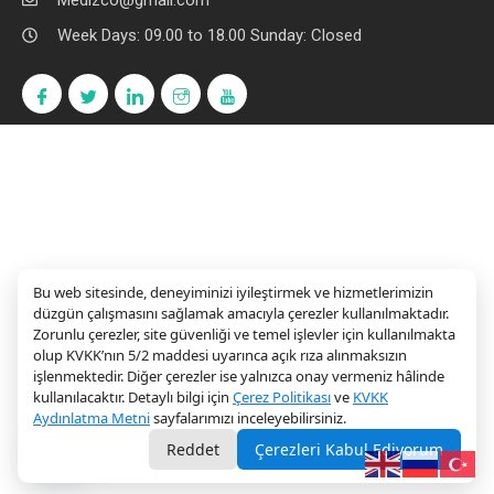
Medizco@gmail.com
Week Days: 09.00 to 18.00 Sunday: Closed
Bu web sitesinde, deneyiminizi iyileştirmek ve hizmetlerimizin
düzgün çalışmasını sağlamak amacıyla çerezler kullanılmaktadır.
Zorunlu çerezler, site güvenliği ve temel işlevler için kullanılmakta
olup KVKK’nın 5/2 maddesi uyarınca açık rıza alınmaksızın
işlenmektedir. Diğer çerezler ise yalnızca onay vermeniz hâlinde
kullanılacaktır. Detaylı bilgi için
Çerez Politikası
ve
KVKK
Aydınlatma Metni
sayfalarımızı inceleyebilirsiniz.
Randevu
Reddet
Çerezleri Kabul Ediyorum
Open chaty